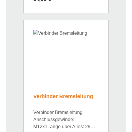
FlanschbefestigungBohrung-Ø:
8,3 mmLochabstand 1/2:
10,0/31,5Länge: 36 mm
Verbinder Bremsleitung
Verbinder Bremsleitung
Anschlussgewinde:
M12x1Länge über Alles: 29