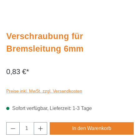
Verschraubung für
Bremsleitung 6mm
0,83 €*
Preise inkl. MwSt. zzgl. Versandkosten
Sofort verfügbar, Lieferzeit: 1-3 Tage
Produkt Anzahl: Gib den gewünschten Wert e
In den Warenkorb