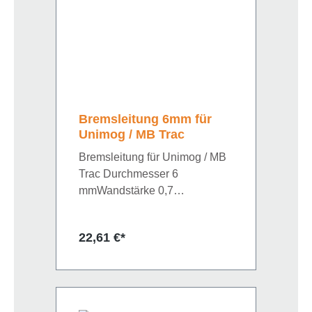
Bremsleitung 6mm für
Unimog / MB Trac
Bremsleitung für Unimog / MB
Trac Durchmesser 6
mmWandstärke 0,7
mmBetriebsdruck 320
barDIN/ISO 74234Rollenlänge
Regulärer Preis:
22,61 €*
5 m