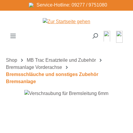
Service-Hotline: 09277 / 9751080
Zum Hauptinhalt springen
Shop
MB Trac Ersatzteile und Zubehör
Bremsanlage Vorderachse
Bremsschläuche und sonstiges Zubehör
Bremsanlage
Bildergalerie überspringen