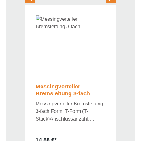
Messingverteiler
Bremsleitung 3-fach
Messingverteiler Bremsleitung
3-fach Form: T-Form (T-
Stück)Anschlussanzahl:
3Anschlussgewinde:
M12x1Befestigungsart:
Regulärer Preis:
14,88 €*