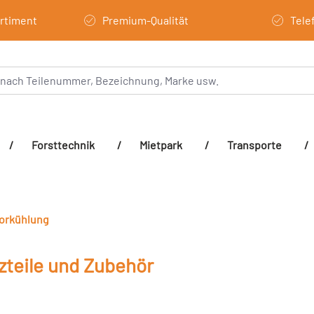
ortiment
Premium-Qualität
Tele
/
Forsttechnik
/
Mietpark
/
Transporte
/
orkühlung
zteile und Zubehör