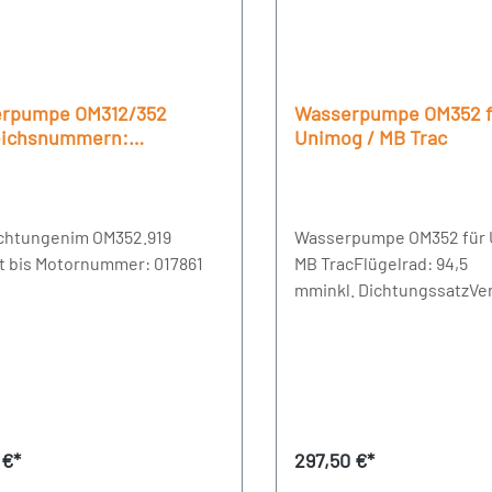
rpumpe OM312/352
Wasserpumpe OM352 f
eichsnummern:
Unimog / MB Trac
2001 / 3532004001 /
1501 / 3522002301 /
09301
Dichtungenim OM352.919
Wasserpumpe OM352 für 
t bis Motornummer: 017861
MB TracFlügelrad: 94,5
mminkl. DichtungssatzVer
Nr.: 3522012101, 35320019
3532003901, 3532005701
rer Preis:
Regulärer Preis:
 €*
297,50 €*