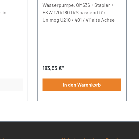
Wasserpumpe, OM636 + Stapler +
 in
PKW 170/180 D/S passend für
Unimog U210 / 401 / 411alte Achse
1353.9623
9353.9733
inbau der
inigen und
Regulärer Preis:
183,53 €*
den.
In den Warenkorb