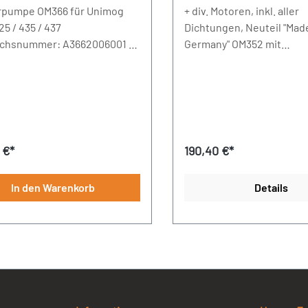
201 21 01 / 3522011601
pumpe OM366 für Unimog
+ div. Motoren, inkl. aller
25 / 435 / 437
Dichtungen, Neuteil "Made
ichsnummer: A3662006001 /
Germany" OM352 mit
01501 / A3662000501
Baumuster:353.960353.96
53.980OM352A mit
Baumuster:353.958353.95
53.995Hinweis:Vor dem E
neuen Wasserpumpe das
Kühlsystem entleeren, re
rer Preis:
Regulärer Preis:
 €*
190,40 €*
neues Kühlmittel verwen
In den Warenkorb
Details