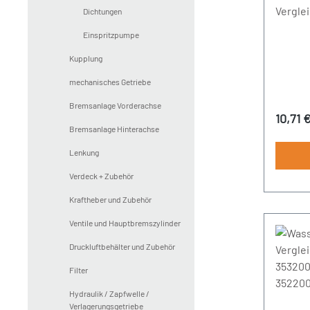
Vergle
Dichtungen
Innend
Einspritzpumpe
Kupplung
mechanisches Getriebe
Bremsanlage Vorderachse
Regulä
10,71 
Bremsanlage Hinterachse
Lenkung
Verdeck + Zubehör
Kraftheber und Zubehör
Ventile und Hauptbremszylinder
Druckluftbehälter und Zubehör
Filter
Hydraulik / Zapfwelle /
Verlagerungsgetriebe