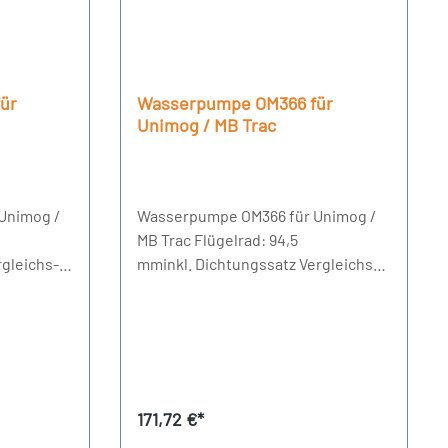
ür
Wasserpumpe OM366 für
Unimog / MB Trac
Unimog /
Wasserpumpe OM366 für Unimog /
MB Trac Flügelrad: 94,5
gleichs-
mminkl. Dichtungssatz Vergleichs-
01,
Nr.: 3662005901
Regulärer Preis:
171,72 €*