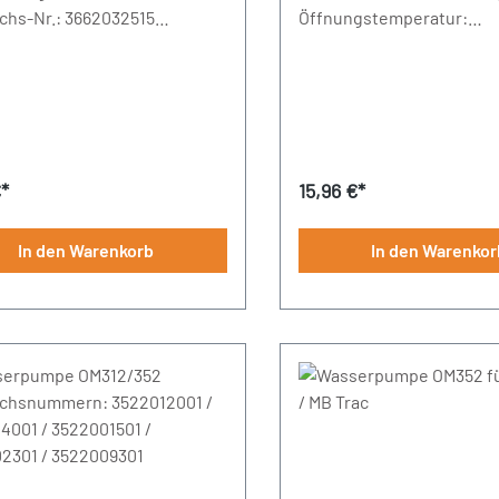
ichs-Nr.: 3662032515
Öffnungstemperatur:
urchmesser: 33 mm
83°CDurchmesser: 67
mmDurchmesser: 43 mm
rer Preis:
Regulärer Preis:
€*
15,96 €*
In den Warenkorb
In den Warenkor