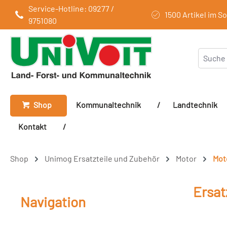
Service-Hotline: 09277 /
 Hauptinhalt springen
Zur Suche springen
Zur Hauptnavigation springen
1500 Artikel im S
9751080
Shop
Kommunaltechnik
/
Landtechnik
Kontakt
/
Shop
Unimog Ersatzteile und Zubehör
Motor
Mot
Ersat
Navigation