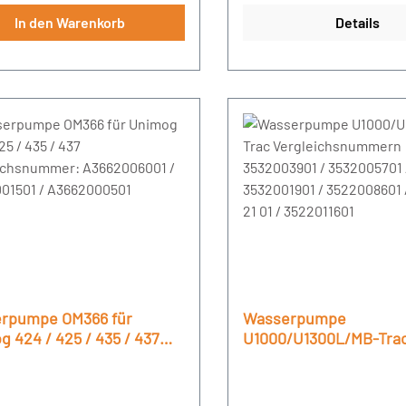
In den Warenkorb
Details
rpumpe OM366 für
Wasserpumpe
 424 / 425 / 435 / 437
U1000/U1300L/MB-Tra
eichsnummer:
Vergleichsnummern
06001 / A3662001501 /
3532003901 / 35320057
000501
3532001901 / 352200860