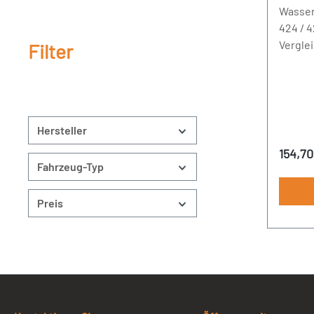
Wasser
424 / 4
Vergle
Filter
A36620
Hersteller
Regulä
154,70
Fahrzeug-Typ
Preis