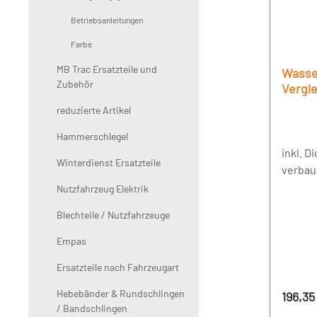
Betriebsanleitungen
Farbe
MB Trac Ersatzteile und
Wasse
Zubehör
Vergl
352201
reduzierte Artikel
352200
35220
Hammerschlegel
inkl. 
Winterdienst Ersatzteile
verbau
Nutzfahrzeug Elektrik
Blechteile / Nutzfahrzeuge
Empas
Ersatzteile nach Fahrzeugart
Hebebänder & Rundschlingen
Regulä
196,35
/ Bandschlingen