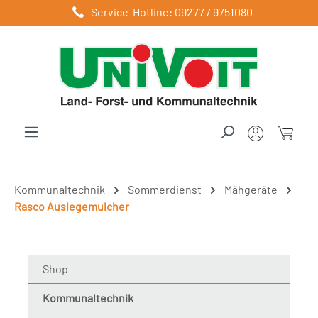
Service-Hotline: 09277 / 9751080
Zum Hauptinhalt springen
Kommunaltechnik
Sommerdienst
Mähgeräte
Rasco Auslegemulcher
Shop
Kommunaltechnik