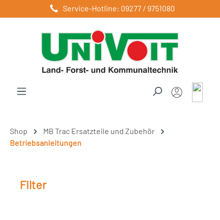
Service-Hotline: 09277 / 9751080
Zum Hauptinhalt springen
Shop
MB Trac Ersatzteile und Zubehör
Betriebsanleitungen
Filter