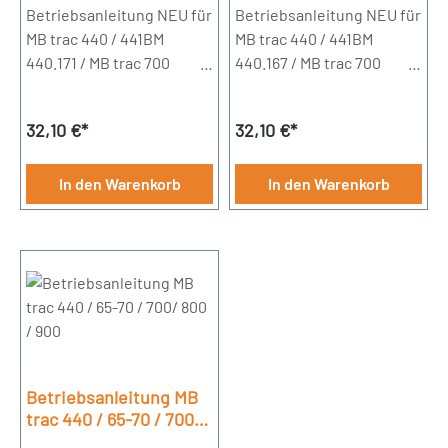
Betriebsanleitung NEU für
Betriebsanleitung NEU für
MB trac 440 / 441BM
MB trac 440 / 441BM
440.171 / MB trac 700
440.167 / MB trac 700
Bj. 1987 - 1991BM 440.172 /
Bj. 1982 - 1987BM 440.168 /
MB trac 800 Bj. 1987 -
MB trac 800 Bj. 1982 -
Regulärer Preis:
Regulärer Preis:
32,10 €*
32,10 €*
1991BM 440.173 / MB
1987BM 440.169 / MB
trac 900 turbo Bj. 1987 -
trac 900 turbo Bj. 1982 -
1991BM 441.162 / MB trac
1987BM 441.161 / MB trac
In den Warenkorb
In den Warenkorb
1000 Bj. 1987 - 1991BM
1000 Bj. 1982 -
441.163 / MB trac 1100
198797 Seiten - DIN A 5
Bj. 1987 - 1991111 Seiten -
DIN A 5
Betriebsanleitung MB
trac 440 / 65-70 / 700/
800 / 900