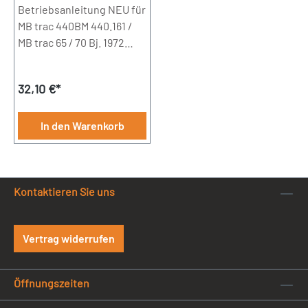
Betriebsanleitung NEU für
MB trac 440BM 440.161 /
MB trac 65 / 70 Bj. 1972
-1976BM 440.162 / MB trac
700 Bj. 1976 - 1982BM
Regulärer Preis:
32,10 €*
440.163 / MB trac 800 Bj.
1975 - 1982131 Seiten - DIN
A 5
In den Warenkorb
Kontaktieren Sie uns
Vertrag widerrufen
Öffnungszeiten