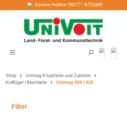
Service-Hotline: 09277 / 9751080
Zum Hauptinhalt springen
Shop
Unimog Ersatzteile und Zubehör
Kotflügel / Blechteile
Unimog 408 / 418
Filter