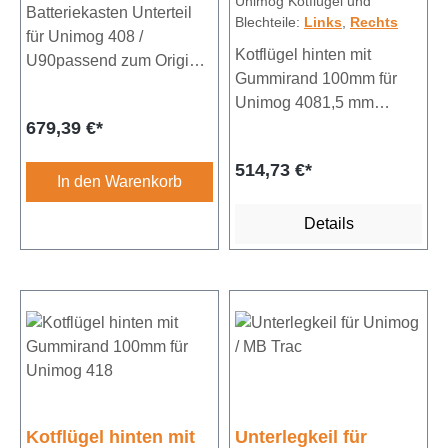
Unimog Kotflügel und
Batteriekasten Unterteil
Blechteile:
Links
,
Rechts
für Unimog 408 /
Kotflügel hinten mit
U90passend zum Original
Gummirand 100mm für
Deckel von Mercedes
Unimog 4081,5 mm
Benz
Regulärer Preis:
679,39 €*
verzinktes
StahlblechKotflügelbreite
514,73 €*
ohne Gummirand ca. 240
In den Warenkorb
mmSpannweite ca. 1200
mmBlechlänge ca. 1900
Details
mm
Kotflügel hinten mit
Unterlegkeil für