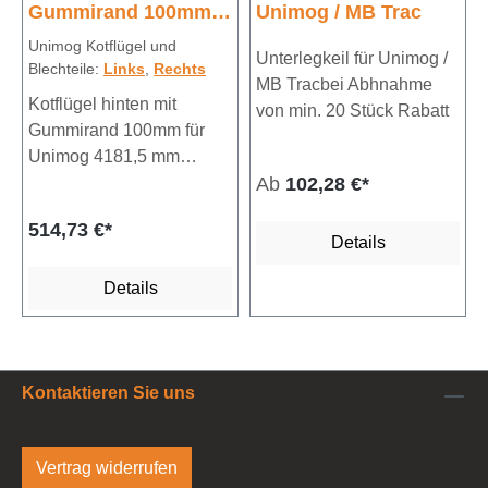
Gummirand 100mm
Unimog / MB Trac
für Unimog 418
Unimog Kotflügel und
Unterlegkeil für Unimog /
Blechteile:
Links
,
Rechts
MB Tracbei Abhnahme
Kotflügel hinten mit
von min. 20 Stück Rabatt
Gummirand 100mm für
Unimog 4181,5 mm
Regulärer Preis:
verzinktes
Ab
102,28 €*
StahlblechKotflügelbreite
514,73 €*
ohne Gummirand ca. 300
Details
mmSpannweite ca. 1240
mmBlechlänge ca. 1900
Details
mm
Kontaktieren Sie uns
Vertrag widerrufen