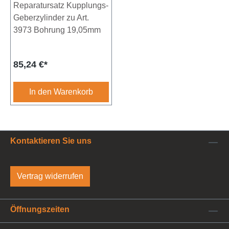
3973
Reparatursatz Kupplungs-
Geberzylinder zu Art.
3973 Bohrung 19,05mm
Regulärer Preis:
85,24 €*
In den Warenkorb
Kontaktieren Sie uns
Vertrag widerrufen
Öffnungszeiten