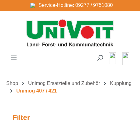
Service-Hotline: 09277 / 9751080
Zum Hauptinhalt springen
Shop
Unimog Ersatzteile und Zubehör
Kupplung
Unimog 407 / 421
Filter