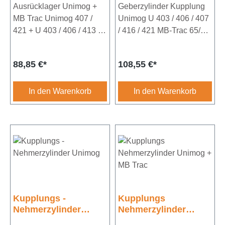
Ausrücklager Unimog +
421 MB-Trac 65/70 /
Geberzylinder Kupplung
700 - 1000
MB Trac Unimog 407 /
Unimog U 403 / 406 / 407
421 + U 403 / 406 / 413 /
/ 416 / 421 MB-Trac 65/70
416 / 417MB Trac 440 /
/ 700 -
441 / 442 Kenngröße:
1000Bohrung 19,05
Regulärer Preis:
Regulärer Preis:
88,85 €*
108,55 €*
GR-
mmVergleichs-Nr.:
4Außendurchmesser: 97
0002953106
mmInnendurchmesser:
In den Warenkorb
In den Warenkorb
65 mmBreite:
23
mmErgänzungsartikel/Erg
änzende Info: mit
Anlaufring
Kupplungs -
Kupplungs
Nehmerzylinder
Nehmerzylinder
Unimog
Unimog + MB Trac