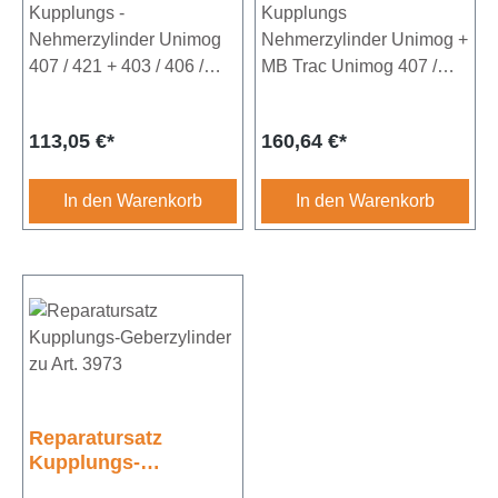
Kupplungs -
Kupplungs
Nehmerzylinder Unimog
Nehmerzylinder Unimog +
407 / 421 + 403 / 406 /
MB Trac Unimog 407 /
413 / 416 / 417 /
421 + 403 / 406 / 413 /
404Durchmesser
416 / 417 MB Trac 440 /
Regulärer Preis:
Regulärer Preis:
113,05 €*
160,64 €*
20,64mm
441 / 442Bohrung
26,99mm
In den Warenkorb
In den Warenkorb
Reparatursatz
Kupplungs-
Geberzylinder zu Art.