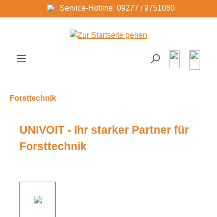
Service-Hotline: 09277 / 9751080
Zum Hauptinhalt springen
Forsttechnik
UNIVOIT - Ihr starker Partner für
Forsttechnik
Bildergalerie überspringen