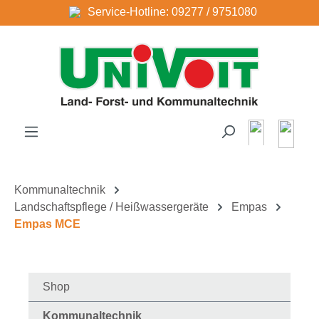
Service-Hotline: 09277 / 9751080
Zum Hauptinhalt springen
Kommunaltechnik
Landschaftspflege / Heißwassergeräte
Empas
Empas MCE
Shop
Kommunaltechnik