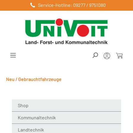
Service-Hotline: 09277 / 9751080
Zum Hauptinhalt springen
Neu / Gebrauchtfahrzeuge
Shop
Kommunaltechnik
Landtechnik