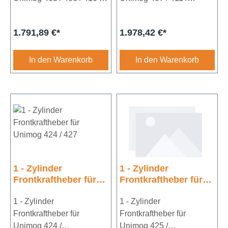
417inklusive
421inklusive
Hydaulischen
Hydaulischen
Regulärer Preis:
Regulärer Preis:
1.791,89 €*
1.978,42 €*
SchlauchsatzKat.2Hubkra
SchlauchsatzKat.2Hubkra
ft ca. 1200kpstarre
ft ca. 1200kpstarre
Unterlenker
Unterlenker
In den Warenkorb
In den Warenkorb
1 - Zylinder
1 - Zylinder
Frontkraftheber für
Frontkraftheber für
Unimog 424 / 427
Unimog 425 / 437
1 - Zylinder
1 - Zylinder
Frontkraftheber für
Frontkraftheber für
Unimog 424 /
Unimog 425 /