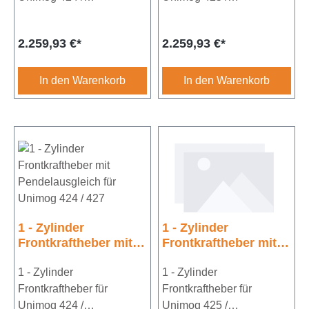
427inklusive
437inklusive
Hydaulischen
Hydaulischen
Regulärer Preis:
Regulärer Preis:
2.259,93 €*
2.259,93 €*
SchlauchsatzKat.2Hubkra
SchlauchsatzKat.2Hubkra
ft ca. 1800kpstarre
ft ca. 1800kpstarre
Unterlenker
Unterlenker
In den Warenkorb
In den Warenkorb
1 - Zylinder
1 - Zylinder
Frontkraftheber mit
Frontkraftheber mit
Pendelausgleich für
Pendelausgleich für
Unimog 424 / 427
1 - Zylinder
Unimog 425 / 437
1 - Zylinder
Frontkraftheber für
Frontkraftheber für
Unimog 424 /
Unimog 425 /