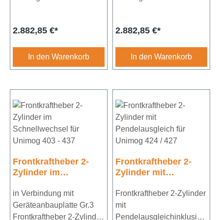
427inklusive
437inklusive
Hydaulischen
Hydaulischen
Regulärer Preis:
Regulärer Preis:
2.882,85 €*
2.882,85 €*
SchlauchsatzKat.2Hubkra
SchlauchsatzKat.2Hubkra
ft ca. 1800kpmit
ft ca. 1800kpmit
Pendelausgleich
Pendelausgleich
In den Warenkorb
In den Warenkorb
Frontkraftheber 2-
Frontkraftheber 2-
Zylinder im
Zylinder mit
Schnellwechsel für
Pendelausgleich für
Unimog 403 - 437
in Verbindung mit
Unimog 424 / 427
Frontkraftheber 2-Zylinder
Geräteanbauplatte Gr.3
mit
Frontkraftheber 2-Zylinder
Pendelausgleichinklusive