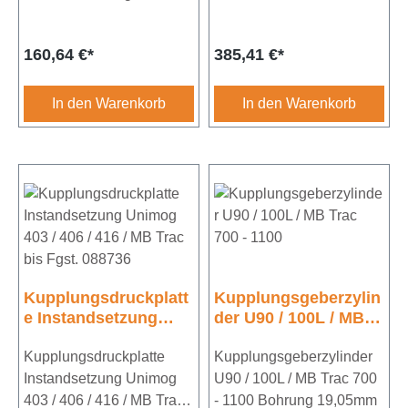
421 + 403 / 406 / 413 /
Fgst. 088736 /
416 / 417 MB Trac 440 /
417Durchmesser 280mm
Regulärer Preis:
Regulärer Preis:
160,64 €*
385,41 €*
441 / 442Bohrung
26,99mm
In den Warenkorb
In den Warenkorb
Kupplungsdruckplatt
Kupplungsgeberzylin
e Instandsetzung
der U90 / 100L / MB
Unimog 403 / 406 /
Trac 700 - 1100
416 / MB Trac bis
Kupplungsdruckplatte
Kupplungsgeberzylinder
Fgst. 088736
Instandsetzung Unimog
U90 / 100L / MB Trac 700
403 / 406 / 416 / MB Trac
- 1100 Bohrung 19,05mm