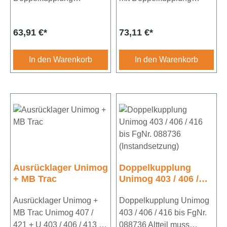
Innendurchmesser
Innendurchmesser
55mmAußendurchmesser
65mmAußendurchmesser
Regulärer Preis:
Regulärer Preis:
63,91 €*
73,11 €*
: 90mmpassend für U407 /
: 100mmpassend für U407
421 + U403 / 406 / 413 /
/ 421 + U403 / 406 / 413 /
416 / 417 / 404
416 / 417 / 404
In den Warenkorb
In den Warenkorb
Ausrücklager Unimog
Doppelkupplung
+ MB Trac
Unimog 403 / 406 /
416 bis FgNr. 088736
Ausrücklager Unimog +
(Instandsetzung)
Doppelkupplung Unimog
MB Trac Unimog 407 /
403 / 406 / 416 bis FgNr.
421 + U 403 / 406 / 413 /
088736 Altteil muss