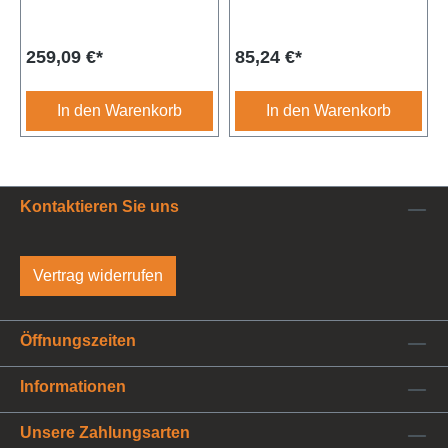
441 / 442 Durchmesser:
310mm10 Zähne Achtung:
Regulärer Preis:
Regulärer Preis:
259,09 €*
85,24 €*
Artikel muss bei UNIVOIT
GmbH eingesendet
werden.
In den Warenkorb
In den Warenkorb
Kontaktieren Sie uns
Vertrag widerrufen
Öffnungszeiten
Informationen
Unsere Zahlungsarten