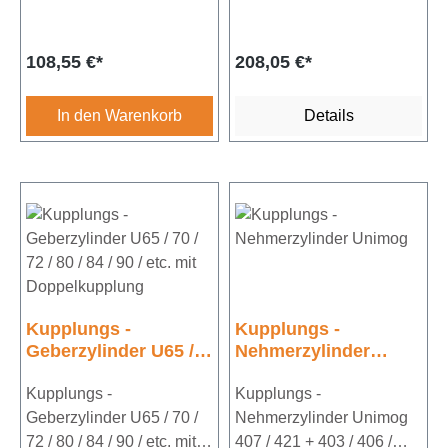
/ 700 -
für Unimog 403 / 406 / 413
1000Bohrung 19,05
/ 416 / 417Bohrung
Regulärer Preis:
Regulärer Preis:
108,55 €*
208,05 €*
mmVergleichs-Nr.:
19,05mm
0002953106
In den Warenkorb
Details
Kupplungs -
Kupplungs -
Geberzylinder U65 /
Nehmerzylinder
70 / 72 / 80 / 84 / 90 /
Unimog
etc. mit
Kupplungs -
Kupplungs -
Doppelkupplung
Geberzylinder U65 / 70 /
Nehmerzylinder Unimog
72 / 80 / 84 / 90 / etc. mit
407 / 421 + 403 / 406 /