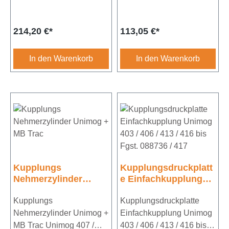
Doppelkupplung Bohrung
413 / 416 / 417 /
22,2mm
404Durchmesser
Regulärer Preis:
Regulärer Preis:
214,20 €*
113,05 €*
20,64mm
In den Warenkorb
In den Warenkorb
Kupplungs
Kupplungsdruckplatt
Nehmerzylinder
e Einfachkupplung
Unimog + MB Trac
Unimog 403 / 406 /
Kupplungs
413 / 416 bis Fgst.
Kupplungsdruckplatte
088736 / 417
Nehmerzylinder Unimog +
Einfachkupplung Unimog
MB Trac Unimog 407 /
403 / 406 / 413 / 416 bis