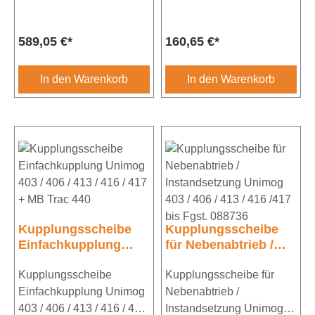
bis Fgst. 088736
Durchmesser 310mm
Regulärer Preis:
Regulärer Preis:
589,05 €*
160,65 €*
Achtung: Der Artikel muss
bei UNIVOIT GmbH
eingesendet werden.
In den Warenkorb
In den Warenkorb
Kupplungsscheibe
Kupplungsscheibe
Einfachkupplung
für Nebenabtrieb /
Unimog 403 / 406 /
Instandsetzung
413 / 416 / 417 + MB
Kupplungsscheibe
Unimog 403 / 406 /
Kupplungsscheibe für
Trac 440
413 / 416 /417 bis
Einfachkupplung Unimog
Nebenabtrieb /
Fgst. 088736
403 / 406 / 413 / 416 / 417
Instandsetzung Unimog