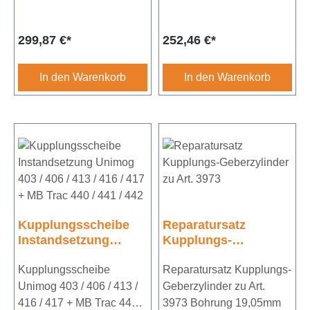
+ MB Trac 440
403 / 406 / 413 / 416 /417
Durchmesser 280mm10
bis Fgst. 088736
Regulärer Preis:
Regulärer Preis:
299,87 €*
252,46 €*
Zähne
Durchmesser
280mmZähneanzahl 24
Achtung: Artikel muss bei
In den Warenkorb
In den Warenkorb
UNIVOIT GmbH
eingesendet werden
Kupplungsscheibe
Reparatursatz
Instandsetzung
Kupplungs-
Unimog 403 / 406 /
Geberzylinder zu Art.
413 / 416 / 417 + MB
Kupplungsscheibe
3973
Reparatursatz Kupplungs-
Trac 440 / 441 / 442
Unimog 403 / 406 / 413 /
Geberzylinder zu Art.
416 / 417 + MB Trac 440 /
3973 Bohrung 19,05mm