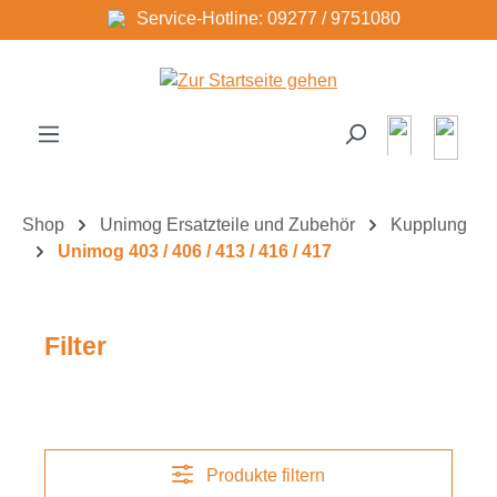
Service-Hotline: 09277 / 9751080
Zum Hauptinhalt springen
Shop
Unimog Ersatzteile und Zubehör
Kupplung
Unimog 403 / 406 / 413 / 416 / 417
Filter
Produkte filtern