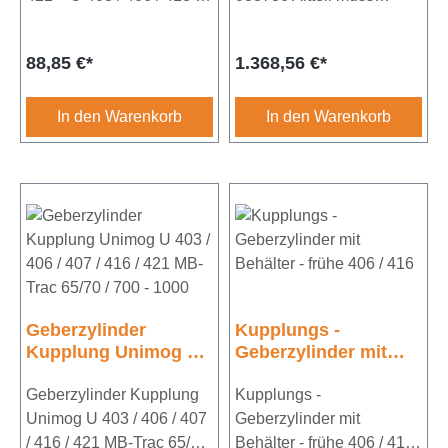
416 / 417MB Trac 440 /
verpackt werden und wird
441 / 442 Kenngröße:
durch uns abgeholt
Regulärer Preis:
Regulärer Preis:
88,85 €*
1.368,56 €*
GR-
Kenngröße: DOT280Ø:
4Außendurchmesser: 97
280
mmInnendurchmesser:
mmNabenprofil: Ge
In den Warenkorb
In den Warenkorb
65 mmBreite:
280/45x50-24N, Mo
23
280/26x32-10N
mmErgänzungsartikel/Erg
änzende Info: mit
Anlaufring
Geberzylinder
Kupplungs -
Kupplung Unimog U
Geberzylinder mit
403 / 406 / 407 / 416 /
Behälter - frühe 406 /
421 MB-Trac 65/70 /
Geberzylinder Kupplung
416
Kupplungs -
700 - 1000
Unimog U 403 / 406 / 407
Geberzylinder mit
/ 416 / 421 MB-Trac 65/70
Behälter - frühe 406 / 416