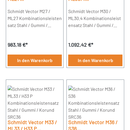
Kombinationsleistensa
Kombinationsleistensa
tz Stahl / Gummi /
Schmidt Vector M27 /
tz Stahl / Gummi /
Schmidt Vector M30 /
Korund SRC36
Korund SRC36
ML27 Kombinationsleisten
ML30.4 Kombinationsleist
satz Stahl / Gummi /
ensatz Stahl / Gummi /
Korund SRC36 ( 36 = Dicke
Korund SRC36 ( 36 = Dicke
der Leiste / Höhe 190mm)
der Leiste / Höhe 190mm)
Regulärer Preis:
Regulärer Preis:
983,18 €*
1.092,42 €*
3 Leisten á 900mm15
2 Leisten á 900mm1 Leiste
Bohrungen
á 120016 Bohrungen
In den Warenkorb
In den Warenkorb
Schmidt Vector M33 /
Schmidt Vector M36 /
ML33 / H33 P
S36