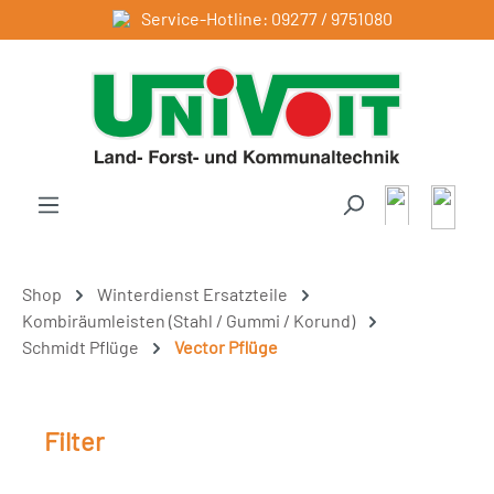
Service-Hotline: 09277 / 9751080
Zum Hauptinhalt springen
Shop
Winterdienst Ersatzteile
Kombiräumleisten (Stahl / Gummi / Korund)
Schmidt Pflüge
Vector Pflüge
Filter