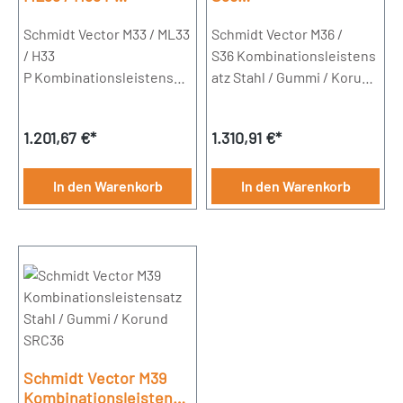
Kombinationsleistensa
Kombinationsleistensa
tz Stahl / Gummi /
Schmidt Vector M33 / ML33
tz Stahl / Gummi /
Schmidt Vector M36 /
Korund SRC36
Korund SRC36
/ H33
S36 Kombinationsleistens
P Kombinationsleistensat
atz Stahl / Gummi / Korund
z Stahl / Gummi / Korund
SRC36 ( 36 = Dicke der
SRC36 ( 36 = Dicke der
Leiste / Höhe 190mm) 3
Regulärer Preis:
Regulärer Preis:
1.201,67 €*
1.310,91 €*
Leiste / Höhe 190mm) 2
Leisten á 1200mm18
Leisten á 1200mm1 Leiste
Bohrungen
á 900mm17 Bohrungen
In den Warenkorb
In den Warenkorb
Schmidt Vector M39
Kombinationsleistensa