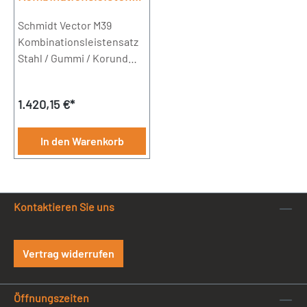
tz Stahl / Gummi /
Korund SRC36
Schmidt Vector M39
Kombinationsleistensatz
Stahl / Gummi / Korund
SRC36 ( 36 = Dicke der
Leiste / Höhe 190mm) 1
Regulärer Preis:
1.420,15 €*
Leiste á 1200mm3 Leisten
á 900mm21 Bohrungen
In den Warenkorb
Kontaktieren Sie uns
Vertrag widerrufen
Öffnungszeiten