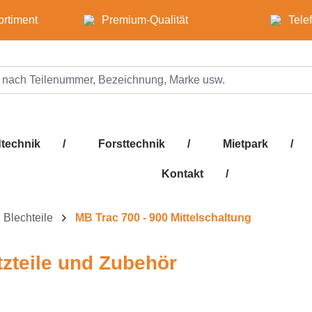
ortiment
Premium-Qualität
Tele
technik
/
Forsttechnik
/
Mietpark
/
Kontakt
/
 Blechteile
MB Trac 700 - 900 Mittelschaltung
tzteile und Zubehör