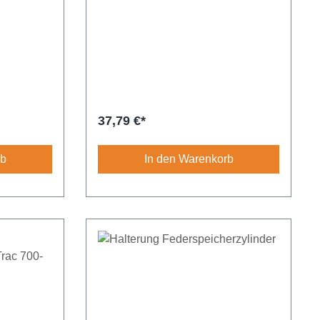
Regulärer Preis:
37,79 €*
rb
In den Warenkorb