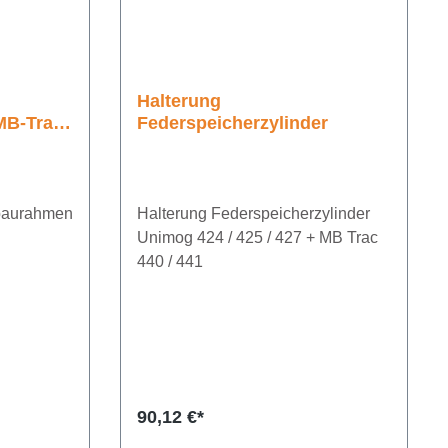
Halterung
MB-Trac
Federspeicherzylinder
baurahmen
Halterung Federspeicherzylinder
Unimog 424 / 425 / 427 + MB Trac
440 / 441
Regulärer Preis:
90,12 €*