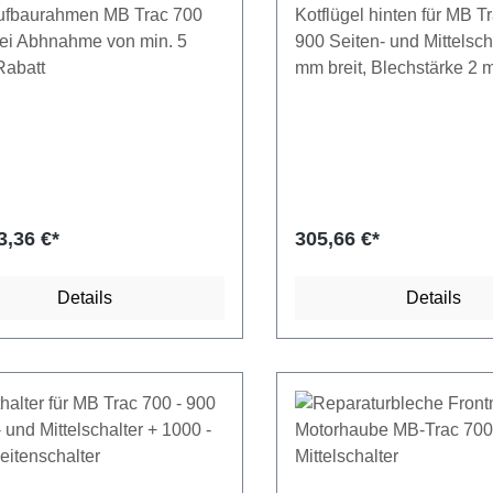
ufbaurahmen MB Trac 700
Kotflügel hinten für MB T
ei Abhnahme von min. 5
900 Seiten- und Mittelsch
Rabatt
mm breit, Blechstärke 2
rer Preis:
3,36 €*
305,66 €*
Details
Details