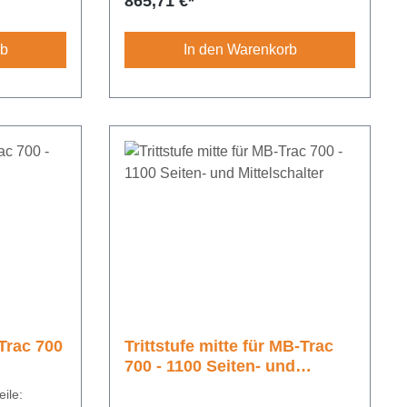
Regulärer Preis:
865,71 €*
rb
In den Warenkorb
Trac 700
Trittstufe mitte für MB-Trac
700 - 1100 Seiten- und
Mittelschalter
ile: