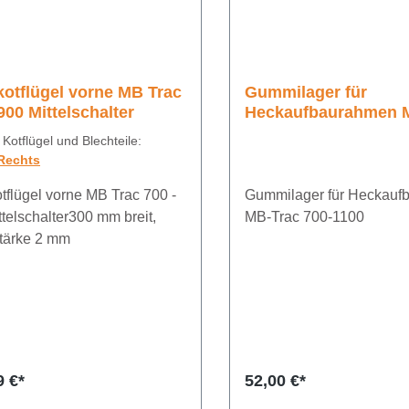
kotflügel vorne MB Trac
Gummilager für
900 Mittelschalter
Heckaufbaurahmen 
700-1100
Kotflügel und Blechteile:
Rechts
otflügel vorne MB Trac 700 -
Gummilager für Heckauf
telschalter300 mm breit,
MB-Trac 700-1100
tärke 2 mm
Regulärer Preis:
9 €*
52,00 €*