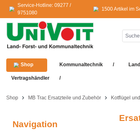
Service-Hotline: 09277 /
m Hauptinhalt springen
Zur Suche springen
Zur Hauptnavigation springen
1500 Artikel im S
9751080
Shop
Kommunaltechnik
/
Land
Vertragshändler
/
Shop
MB Trac Ersatzteile und Zubehör
Kotflügel und
Ersa
Navigation