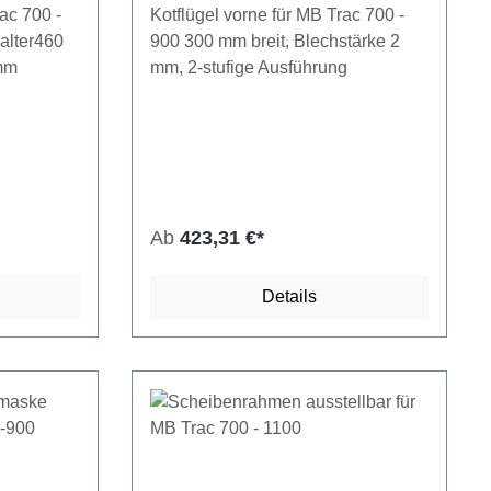
rac 700 -
Kotflügel vorne für MB Trac 700 -
Seitenschalter links
,
alter460
900 300 mm breit, Blechstärke 2
Seitenschalter rechts
 mm
mm, 2-stufige Ausführung
Ab
423,31 €*
Details