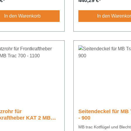
rer Preis:
Regulärer Preis:
 €*
440,29 €*
In den Warenkorb
In den Warenko
zrohr für
Seitendeckel für MB 
kraftheber KAT 2 MB
- 900
700 - 1100
MB trac Kotflügel und Blechte