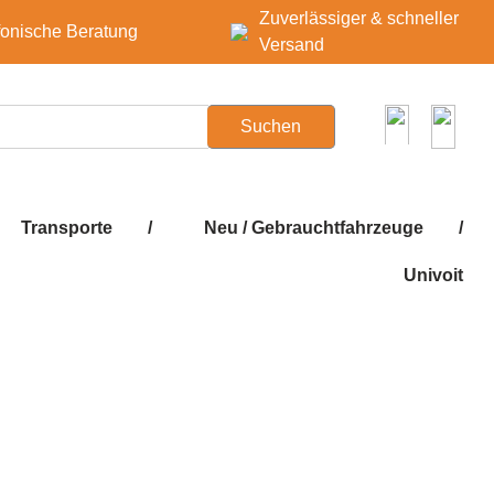
Zuverlässiger & schneller
fonische Beratung
Versand
Suchen
Transporte
/
Neu / Gebrauchtfahrzeuge
/
Univoit