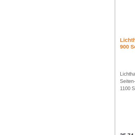
Licht
900 S
Mittel
Seite
Lichtha
Seiten-
1100 S
rechts 