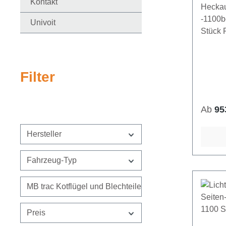
Kontakt
Hecka
-1100b
Univoit
Stück 
Filter
Regulä
Ab
95
Hersteller
Fahrzeug-Typ
MB trac Kotflügel und Blechteile
Preis