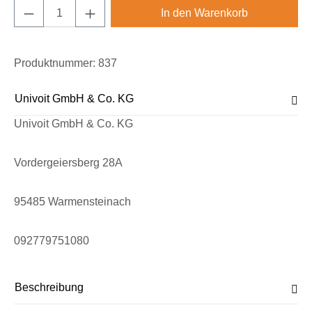
Produkt Anzahl: Gib den gewünschten Wert e
In den Warenkorb
Produktnummer:
837
Univoit GmbH & Co. KG
Univoit GmbH & Co. KG
Vordergeiersberg 28A
95485 Warmensteinach
092779751080
Beschreibung