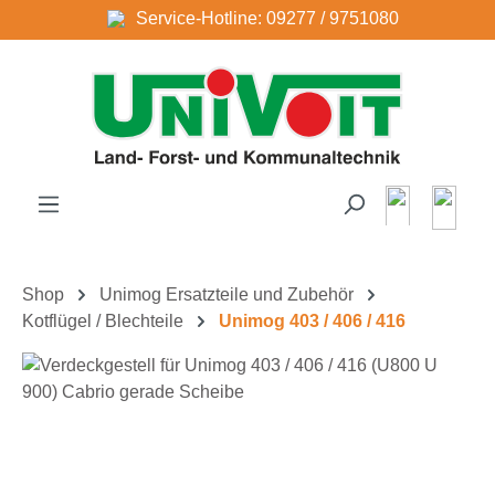
Service-Hotline: 09277 / 9751080
Zum Hauptinhalt springen
Shop
Unimog Ersatzteile und Zubehör
Kotflügel / Blechteile
Unimog 403 / 406 / 416
Bildergalerie überspringen