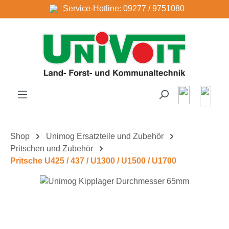
Service-Hotline: 09277 / 9751080
Zum Hauptinhalt springen
Shop
Unimog Ersatzteile und Zubehör
Pritschen und Zubehör
Pritsche U425 / 437 / U1300 / U1500 / U1700
Bildergalerie überspringen