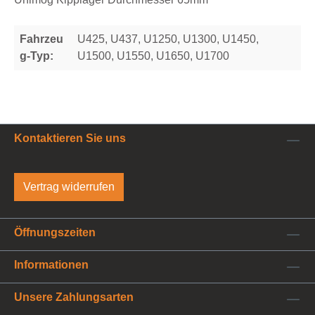
Fahrzeu
U425, U437, U1250, U1300, U1450,
g-Typ:
U1500, U1550, U1650, U1700
Kontaktieren Sie uns
Vertrag widerrufen
Öffnungszeiten
Informationen
Unsere Zahlungsarten