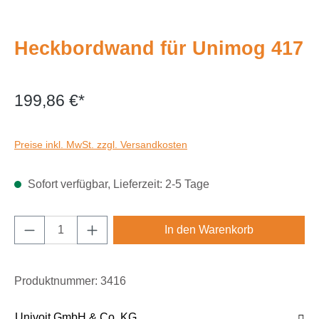
Heckbordwand für Unimog 417
199,86 €*
Preise inkl. MwSt. zzgl. Versandkosten
Sofort verfügbar, Lieferzeit: 2-5 Tage
Produkt Anzahl: Gib den gewünschten Wert e
In den Warenkorb
Produktnummer:
3416
Univoit GmbH & Co. KG