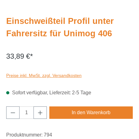
Einschweißteil Profil unter
Fahrersitz für Unimog 406
33,89 €*
Preise inkl. MwSt. zzgl. Versandkosten
Sofort verfügbar, Lieferzeit: 2-5 Tage
Produkt Anzahl: Gib den gewünschten Wert e
In den Warenkorb
Produktnummer:
794