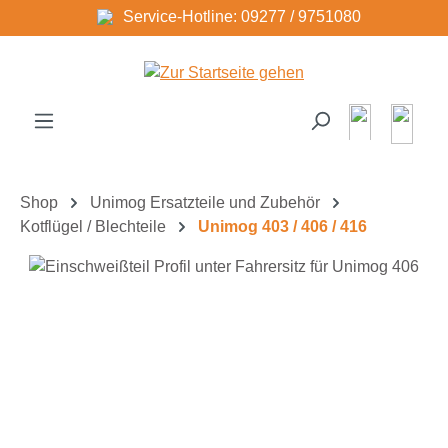
Service-Hotline: 09277 / 9751080
Zum Hauptinhalt springen
Shop
Unimog Ersatzteile und Zubehör
Kotflügel / Blechteile
Unimog 403 / 406 / 416
Bildergalerie überspringen