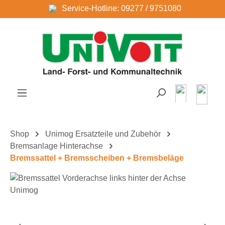
Service-Hotline: 09277 / 9751080
Zum Hauptinhalt springen
Shop
Unimog Ersatzteile und Zubehör
Bremsanlage Hinterachse
Bremssattel + Bremsscheiben + Bremsbeläge
Bildergalerie überspringen