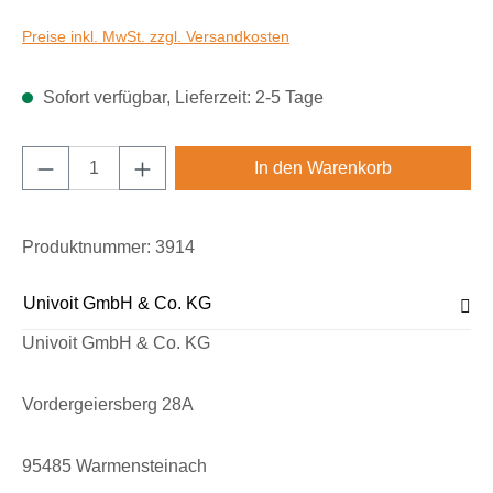
Preise inkl. MwSt. zzgl. Versandkosten
Sofort verfügbar, Lieferzeit: 2-5 Tage
Produkt Anzahl: Gib den gewünschten Wert e
In den Warenkorb
Produktnummer:
3914
Univoit GmbH & Co. KG
Univoit GmbH & Co. KG
Vordergeiersberg 28A
95485 Warmensteinach