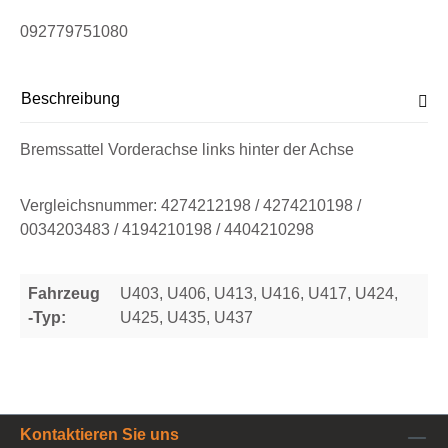
092779751080
Beschreibung
Bremssattel Vorderachse links hinter der Achse
Vergleichsnummer: 4274212198 / 4274210198 /
0034203483 / 4194210198 / 4404210298
Fahrzeug
U403, U406, U413, U416, U417, U424,
-Typ:
U425, U435, U437
Kontaktieren Sie uns