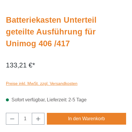
Batteriekasten Unterteil
geteilte Ausführung für
Unimog 406 /417
133,21 €*
Preise inkl. MwSt. zzgl. Versandkosten
Sofort verfügbar, Lieferzeit: 2-5 Tage
Produkt Anzahl: Gib den gewünschten Wert e
In den Warenkorb