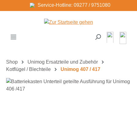
Service-Hotline: 09277 / 9751080
Zum Hauptinhalt springen
Shop
Unimog Ersatzteile und Zubehör
Kotflügel / Blechteile
Unimog 407 / 417
Bildergalerie überspringen