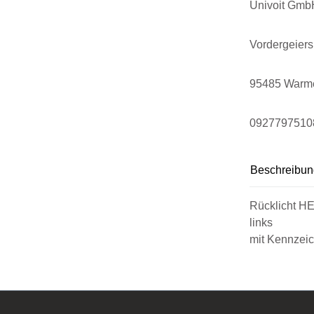
Univoit Gmb
Vordergeier
95485 Warm
0927797510
Beschreibun
Rücklicht H
links
mit Kennzei