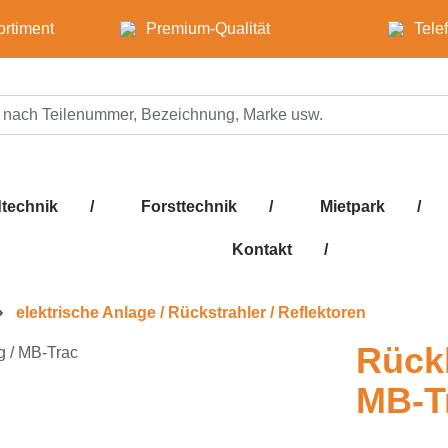
ortiment
Premium-Qualität
Tele
technik
/
Forsttechnik
/
Mietpark
/
Kontakt
/
elektrische Anlage / Rückstrahler / Reflektoren
Rück
MB-T