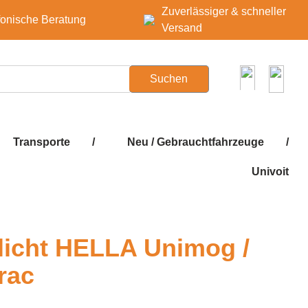
Zuverlässiger & schneller
fonische Beratung
Versand
Suchen
Transporte
/
Neu / Gebrauchtfahrzeuge
/
Univoit
licht HELLA Unimog /
rac