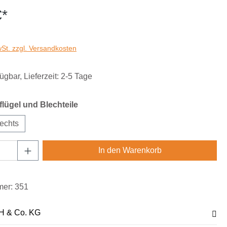
€*
wSt. zzgl. Versandkosten
ügbar, Lieferzeit: 2-5 Tage
auswählen
lügel und Blechteile
echts
Anzahl: Gib den gewünschten Wert ein oder
In den Warenkorb
mer:
351
H & Co. KG