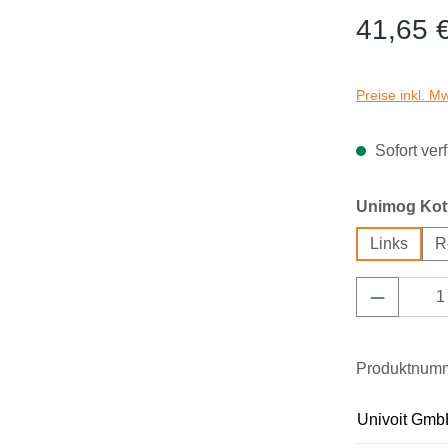
41,65 
Preise inkl. M
Sofort verf
Unimog Kotf
Links
R
Produkt 
Produktnum
Univoit Gmb