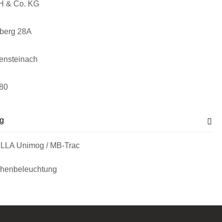
H & Co. KG
sberg 28A
ensteinach
80
g
ELLA Unimog / MB-Trac
chenbeleuchtung