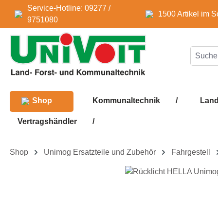
Service-Hotline: 09277 /
m Hauptinhalt springen
Zur Suche springen
Zur Hauptnavigation springen
1500 Artikel im S
9751080
Shop
Kommunaltechnik
/
Land
Vertragshändler
/
Shop
Unimog Ersatzteile und Zubehör
Fahrgestell
Bildergalerie überspringen