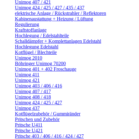
Unimog 407 / 421
Unimog 424 / 425 / 427 / 435 / 437
elektrische Anlage / Rückstrahler / Reflektoren
Kabinenaustattung + Heizung / Lüftung
Regulierung
Kraftstoffanlage
Hochlegung / Edelstahlteile
Schalldämpfer + Komplettanlagen Edelstahl
Hochlegung Edelstahl
Kotflügel / Blechteile
Unimog 2010
Böhringer Unimog 70200
Unimog 401 + 402 Froschauge
Unimog 411
Unimog 421
Unimog 403 / 406 / 416
Unimog 407 / 417
Unimog 408 / 418
Unimog 424 / 425 / 427
Unimog 437
Kotflügelzubehör / Gummiränder
Pritschen und Zubehör
Pritsche U411
Pritsche U421
Pritsche 403 / 406 / 416 / 424 / 427