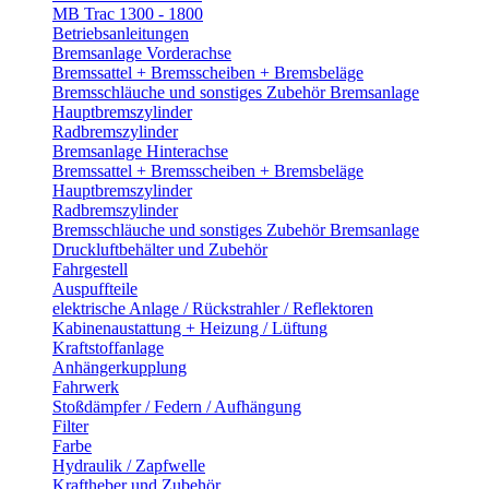
MB Trac 1300 - 1800
Betriebsanleitungen
Bremsanlage Vorderachse
Bremssattel + Bremsscheiben + Bremsbeläge
Bremsschläuche und sonstiges Zubehör Bremsanlage
Hauptbremszylinder
Radbremszylinder
Bremsanlage Hinterachse
Bremssattel + Bremsscheiben + Bremsbeläge
Hauptbremszylinder
Radbremszylinder
Bremsschläuche und sonstiges Zubehör Bremsanlage
Druckluftbehälter und Zubehör
Fahrgestell
Auspuffteile
elektrische Anlage / Rückstrahler / Reflektoren
Kabinenaustattung + Heizung / Lüftung
Kraftstoffanlage
Anhängerkupplung
Fahrwerk
Stoßdämpfer / Federn / Aufhängung
Filter
Farbe
Hydraulik / Zapfwelle
Kraftheber und Zubehör