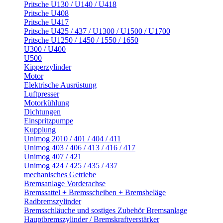
Pritsche U130 / U140 / U418
Pritsche U408
Pritsche U417
Pritsche U425 / 437 / U1300 / U1500 / U1700
Pritsche U1250 / 1450 / 1550 / 1650
U300 / U400
U500
Kipperzylinder
Motor
Elektrische Ausrüstung
Luftpresser
Motorkühlung
Dichtungen
Einspritzpumpe
Kupplung
Unimog 2010 / 401 / 404 / 411
Unimog 403 / 406 / 413 / 416 / 417
Unimog 407 / 421
Unimog 424 / 425 / 435 / 437
mechanisches Getriebe
Bremsanlage Vorderachse
Bremssattel + Bremsscheiben + Bremsbeläge
Radbremszylinder
Bremsschläuche und sostiges Zubehör Bremsanlage
Hauptbremszylinder / Bremskraftverstärker