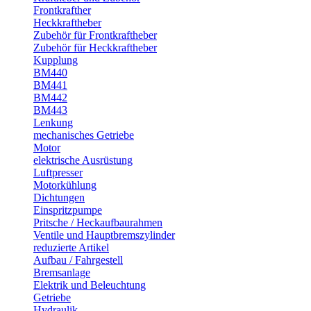
Frontkrafther
Heckkraftheber
Zubehör für Frontkraftheber
Zubehör für Heckkraftheber
Kupplung
BM440
BM441
BM442
BM443
Lenkung
mechanisches Getriebe
Motor
elektrische Ausrüstung
Luftpresser
Motorkühlung
Dichtungen
Einspritzpumpe
Pritsche / Heckaufbaurahmen
Ventile und Hauptbremszylinder
reduzierte Artikel
Aufbau / Fahrgestell
Bremsanlage
Elektrik und Beleuchtung
Getriebe
Hydraulik