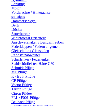
Lenkung
Motor
Vorderachse / Hinterachse
sonstiges
Hammerschlegel
Berti
Dücker
Sauerburger
Winterdienst Ersatzteile
Anschweißhaken / Bundschrauben
Federklappen / Federn allgemein
Gleitschuhe / Gleitsohlen
Randsteinabweißer
Scharlenker / Federlenker
Stahlschürfleisten Härte C70
Schmidt Pflüge
MF Pflüge
K / E / F Pflüge
CP Pflüge
Vector Pflüge
Tarron Pflüge
Cirron Pflüge
FLL / F00L Pflüge
Beilhack Pflüge