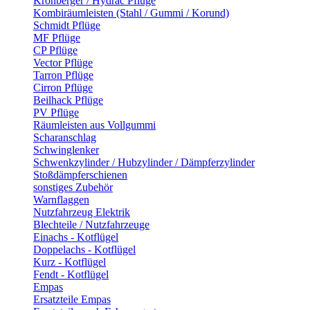
Kronberger / Hydrac Pflüge
Kombiräumleisten (Stahl / Gummi / Korund)
Schmidt Pflüge
MF Pflüge
CP Pflüge
Vector Pflüge
Tarron Pflüge
Cirron Pflüge
Beilhack Pflüge
PV Pflüge
Räumleisten aus Vollgummi
Scharanschlag
Schwinglenker
Schwenkzylinder / Hubzylinder / Dämpferzylinder
Stoßdämpferschienen
sonstiges Zubehör
Warnflaggen
Nutzfahrzeug Elektrik
Blechteile / Nutzfahrzeuge
Einachs - Kotflügel
Doppelachs - Kotflügel
Kurz - Kotflügel
Fendt - Kotflügel
Empas
Ersatzteile Empas