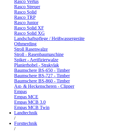
Rasco Vertus
Rasco Streuer
Rasco Solid
Rasco TRP
Rasco Junior
Rasco Solid XF
Rasco Solid XG
Landschaftspflege / Heißwassergeräte
Othmerding
Stroll Rasenwalze
Stroll - Rasenbaumaschine
Spiker - Aerifizierwalze
Planierhobel - Strakvlak
Baumschere BS-650 - Timber
Baumschere BS-727 - Timber
Baumschere BS-860 - Timber
Ast- & Heckenscheren - Clipper
Empas
Empas MCE
Empas MCB 3.0
Empas MCB Twin
Landtechnik
/
Forsttechnik
/