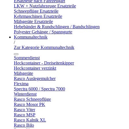
Ersatzteile nach Fahrzeugart
LKW + Nutzfahrzeuge Ersatzteile
Schneepflüge Ersatzteile
Kehrmaschinen Ersatzteile
Mähgeräte Ersatzteile
Hebebänder & Rundschlingen / Bandschlingen
Polyester Gehänge / Spanngurte
Kommunaltechnik
/
Zur Kategorie Kommunaltechnik
Sommerdienst
Heckcontainer - Dreiseitenkipper
Heckcontainer verzinkt
Mähgeräte
Rasco Auslegemulcher
Flexima
Spectra 6000 / Spectra 7000
Winterdienst
Rasco Schneepflüge
Rasco Mosor PK
Rasco Viter
Rasco MSP
Rasco Kalnik XL
Rasco Bilo