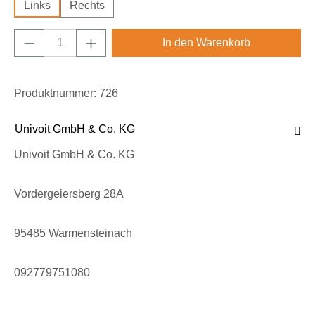
Links
Rechts
Produkt Anzahl: Gib den gewünschten Wert e
In den Warenkorb
Produktnummer:
726
Univoit GmbH & Co. KG
Univoit GmbH & Co. KG
Vordergeiersberg 28A
95485 Warmensteinach
092779751080