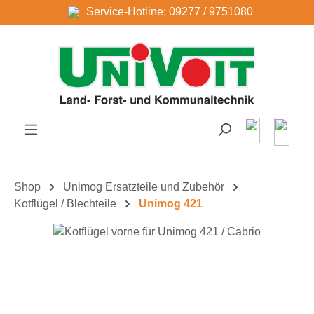
Service-Hotline: 09277 / 9751080
Zum Hauptinhalt springen
Shop
Unimog Ersatzteile und Zubehör
Kotflügel / Blechteile
Unimog 421
Bildergalerie überspringen