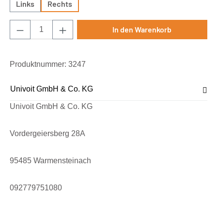
Links
Rechts
Produkt Anzahl: Gib den gewünschten Wert e
In den Warenkorb
Produktnummer:
3247
Univoit GmbH & Co. KG
Univoit GmbH & Co. KG
Vordergeiersberg 28A
95485 Warmensteinach
092779751080