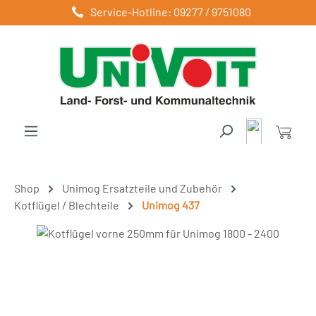
Service-Hotline: 09277 / 9751080
Zum Hauptinhalt springen
Shop
Unimog Ersatzteile und Zubehör
Kotflügel / Blechteile
Unimog 437
Bildergalerie überspringen