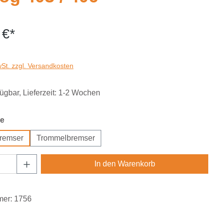
 €*
wSt. zzgl. Versandkosten
fügbar, Lieferzeit: 1-2 Wochen
auswählen
e
remser
Trommelbremser
Anzahl: Gib den gewünschten Wert ein oder
In den Warenkorb
mer:
1756