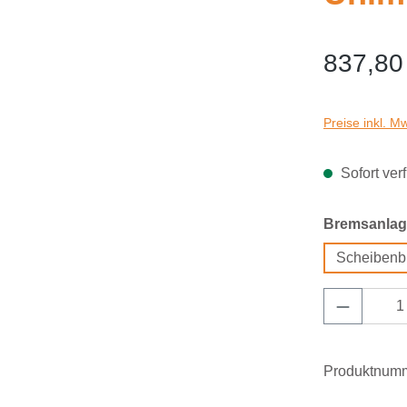
837,80
Preise inkl. M
Sofort ver
Bremsanlag
Scheibenb
Produkt 
Produktnum