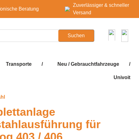
Zuverlässiger & schneller
fonische Beratung
Versand
Suchen
Transporte
/
Neu / Gebrauchtfahrzeuge
/
Univoit
hl
lettanlage
tahlausführung für
g 403 / 406