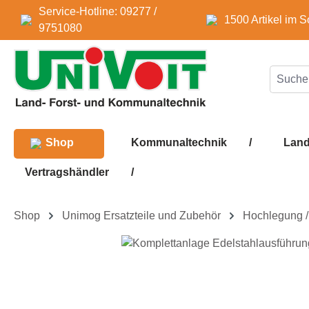
Service-Hotline: 09277 /
m Hauptinhalt springen
Zur Suche springen
Zur Hauptnavigation springen
1500 Artikel im S
9751080
Shop
Kommunaltechnik
/
Land
Vertragshändler
/
Shop
Unimog Ersatzteile und Zubehör
Hochlegung / 
Bildergalerie überspringen