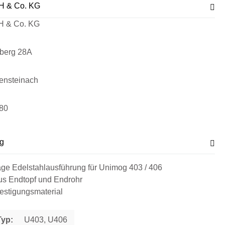
H & Co. KG
H & Co. KG
sberg 28A
ensteinach
80
g
ge Edelstahlausführung für Unimog 403 / 406
us Endtopf und Endrohr
festigungsmaterial
Typ:
U403, U406