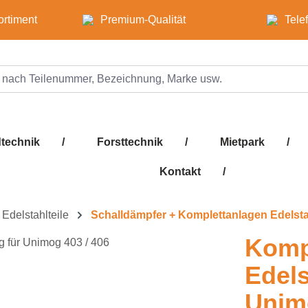
ortiment
Premium-Qualität
Tele
technik
/
Forsttechnik
/
Mietpark
/
Kontakt
/
Edelstahlteile
Schalldämpfer + Komplettanlagen Edelsta
Komp
Edels
Unimo