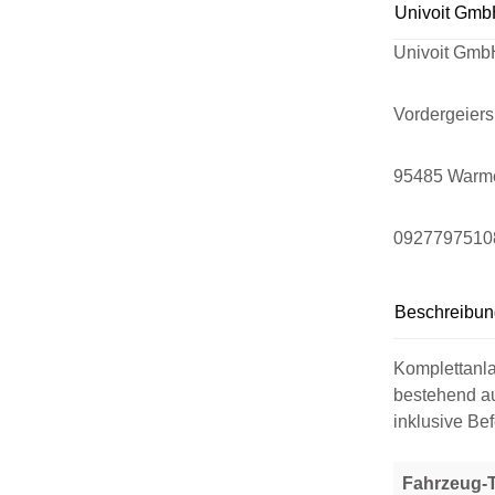
Univoit Gmb
Univoit Gmb
Vordergeier
95485 Warm
0927797510
Beschreibun
Komplettanla
bestehend a
inklusive Be
Fahrzeug-