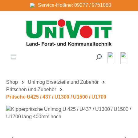
Service-Hotline: 09277 / 9751080
Zum Hauptinhalt springen
Shop
Unimog Ersatzteile und Zubehör
Pritschen und Zubehör
Pritsche U425 / 437 / U1300 / U1500 / U1700
Bildergalerie überspringen