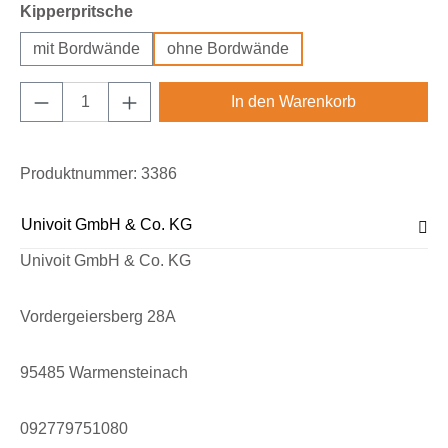
auswählen
Kipperpritsche
mit Bordwände
ohne Bordwände
Produkt Anzahl: Gib den gewünschten Wert e
In den Warenkorb
Produktnummer:
3386
Univoit GmbH & Co. KG
Univoit GmbH & Co. KG
Vordergeiersberg 28A
95485 Warmensteinach
092779751080