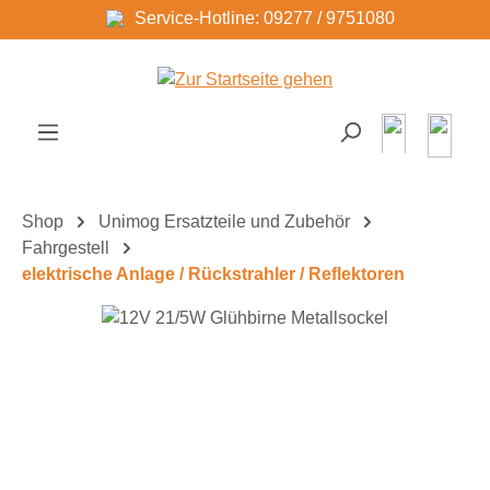
Service-Hotline: 09277 / 9751080
Zum Hauptinhalt springen
Shop
Unimog Ersatzteile und Zubehör
Fahrgestell
elektrische Anlage / Rückstrahler / Reflektoren
Bildergalerie überspringen