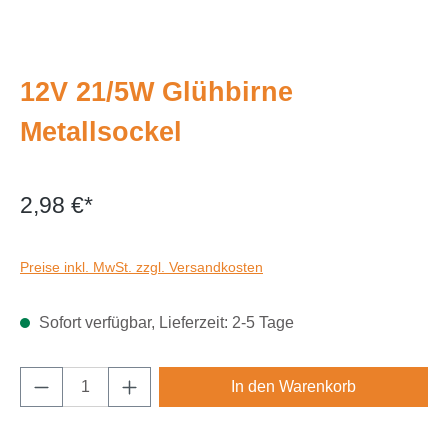
12V 21/5W Glühbirne
Metallsockel
2,98 €*
Preise inkl. MwSt. zzgl. Versandkosten
Sofort verfügbar, Lieferzeit: 2-5 Tage
Produkt Anzahl: Gib den gewünschten Wert e
In den Warenkorb